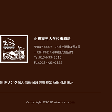
小樽観光大学校事務局
〒047-0007 小樽市港町4番3号
一般社団法人小樽観光協会内
Tel.0134-33-2510
Fax.0134-23-0522
関連リンク
個人情報保護方針
特定商取引法表示
関
連
リ
ン
ク
個
人
情
報
保
護
方
針
特
定
商
取
引
法
表
示
Copyright ©2010 otaru-kd.com