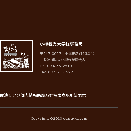
小樽観光大学校事務局
〒047-0007 小樽市港町4番3号
一般社団法人小樽観光協会内
Tel.0134-33-2510
Fax.0134-23-0522
関連リンク
個人情報保護方針
特定商取引法表示
関
連
リ
ン
ク
個
人
情
報
保
護
方
針
特
定
商
取
引
法
表
示
Copyright ©2010 otaru-kd.com